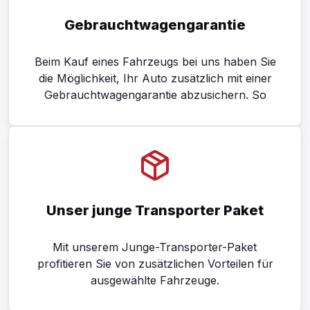
nach Bonität und individueller Prüfung –
anbieten
Gebrauchtwagengarantie
Beim Kauf eines Fahrzeugs bei uns haben Sie
die Möglichkeit, Ihr Auto zusätzlich mit einer
Gebrauchtwagengarantie abzusichern. So
schützen Sie sich besser vor unerwarteten
Reparaturkosten nach dem Fahrzeugkauf.
Wir arbeiten dafür mit MultiPart und INTEC
zusammen. Je nach Fahrzeug, Laufzeit und
gewähltem Garantie Paket stehen
Unser junge Transporter Paket
unterschiedliche Lösungen zur Verfügung.
Mit unserem Junge-Transporter-Paket
profitieren Sie von zusätzlichen Vorteilen für
ausgewählte Fahrzeuge.